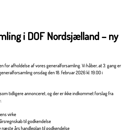
mling i DOF Nordsjælland – ny
en for afholdelse af vores generalforsamling. Vi håber, at 3. gang er
 generalforsamling onsdag den 18. februar 2026 kl. 19.00 i
som tidligere annonceret, og der er ikke indkommet forslag fra
;
ens virke
 årsregnskab til godkendelse
 næste års handleplan til godkendelse