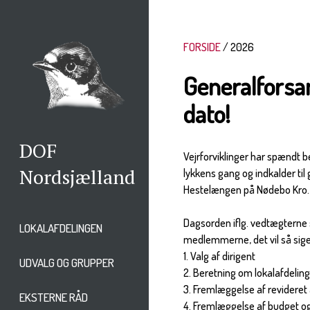
FORSIDE
2026
Generalforsa
dato!
DOF
Vejrforviklinger har spændt b
Nordsjælland
lykkens gang og indkalder til
Hestelængen på Nødebo Kro.
Dagsorden iflg. vedtægterne 
LOKALAFDELINGEN
medlemmerne, det vil så sige
1. Valg af dirigent
UDVALG OG GRUPPER
2. Beretning om lokalafdeling
3. Fremlæggelse af revideret
EKSTERNE RÅD
4. Fremlæggelse af budget og