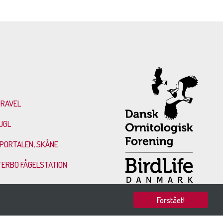
TRAVEL
UGL
PORTALEN, SKÅNE
TERBO FÅGELSTATION
Forstået!