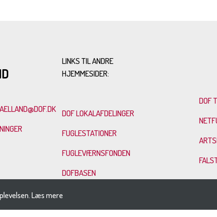
LINKS TIL ANDRE
ND
HJEMMESIDER:
DOF 
AELLAND@DOF.DK
DOF LOKALAFDELINGER
NETF
SNINGER
FUGLESTATIONER
ARTS
FUGLEVÆRNSFONDEN
FALS
DOFBASEN
DANMARKS FUGLE
plevelsen.
Læs mere