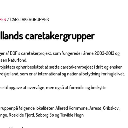
PER
CARETAKERGRUPPER
lands caretakergrupper
er af DOF’s caretakerprojekt, som fungerede i årene 2003-2013 og
ensen Naturfond.
ojektets ophør besluttet at sætte caretakerarbejdet i drift og ønsker
rdsjælland, som er af international og national betydning for fuglelivet.
rne til opgave at overvåge, men også at formidle og beskytte
rgrupper på følgende lokaliteter: Allerød Kommune, Arresø, Gribskov,
ge, Roskilde Fjord, Søborg Sø og Tisvilde Hegn.