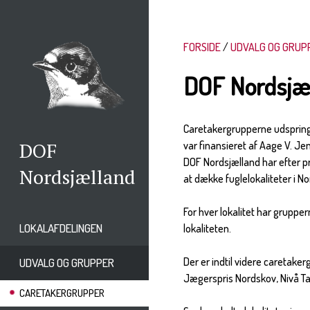
FORSIDE
UDVALG OG GRUP
DOF Nordsjæl
Caretakergrupperne udspring
DOF
var finansieret af Aage V. J
DOF Nordsjælland har efter pr
Nordsjælland
at dække fuglelokaliteter i No
For hver lokalitet har gruppe
LOKALAFDELINGEN
lokaliteten.
Der er indtil videre caretake
UDVALG OG GRUPPER
Jægerspris Nordskov, Nivå Tan
CARETAKERGRUPPER