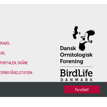
TRAVEL
UGL
PORTALEN, SKÅNE
TERBO FÅGELSTATION
Forstået!