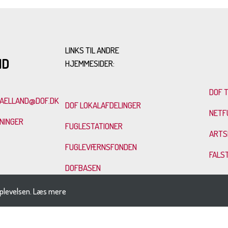
LINKS TIL ANDRE
ND
HJEMMESIDER:
DOF 
AELLAND@DOF.DK
DOF LOKALAFDELINGER
NETF
SNINGER
FUGLESTATIONER
ARTS
FUGLEVÆRNSFONDEN
FALS
DOFBASEN
DANMARKS FUGLE
plevelsen.
Læs mere