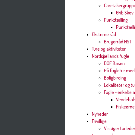
Caretakergrupp
Grib Skov
Punkttælling
Punkttæll
Eksterne råd
Brugerråd NST
Ture og aktiviteter
Nordsjællands fugle
DOF Basen
På fugletur med
Boligbirding
Lokaliteter og tu
Fugle - enkelte a
Vendehal
Fiskeørn
Nyheder
Frivillige
Vi søger turlede