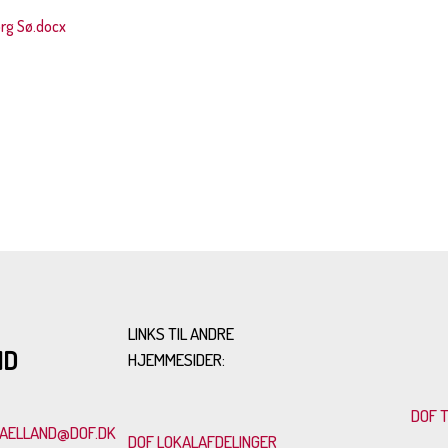
rg Sø.docx
LINKS TIL ANDRE
ND
HJEMMESIDER:
DOF 
AELLAND@DOF.DK
DOF LOKALAFDELINGER