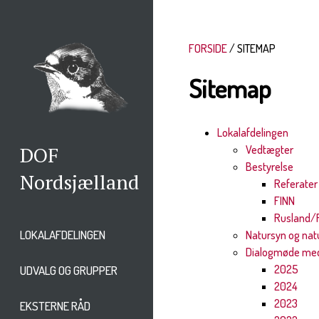
FORSIDE
SITEMAP
Sitemap
Lokalafdelingen
DOF
Vedtægter
Bestyrelse
Nordsjælland
Referater
FINN
Rusland/
LOKALAFDELINGEN
Natursyn og natu
Dialogmøde med
2025
UDVALG OG GRUPPER
2024
2023
EKSTERNE RÅD