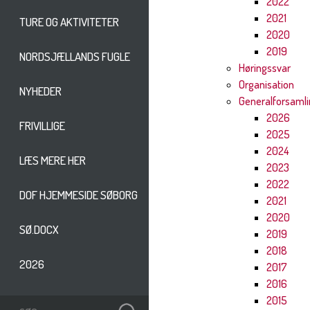
2022
2021
TURE OG AKTIVITETER
2020
2019
NORDSJÆLLANDS FUGLE
Høringssvar
Organisation
NYHEDER
Generalforsaml
2026
FRIVILLIGE
2025
2024
LÆS MERE HER
2023
2022
DOF HJEMMESIDE SØBORG
2021
2020
SØ.DOCX
2019
2018
2026
2017
2016
2015