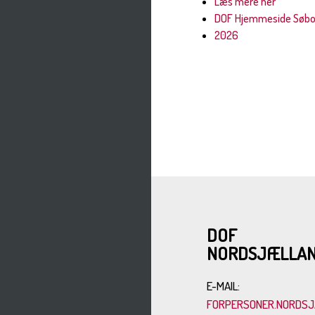
Læs mere her
DOF Hjemmeside Søbo
2026
DOF
NORDSJÆLLA
E-MAIL:
FORPERSONER.NORDSJ