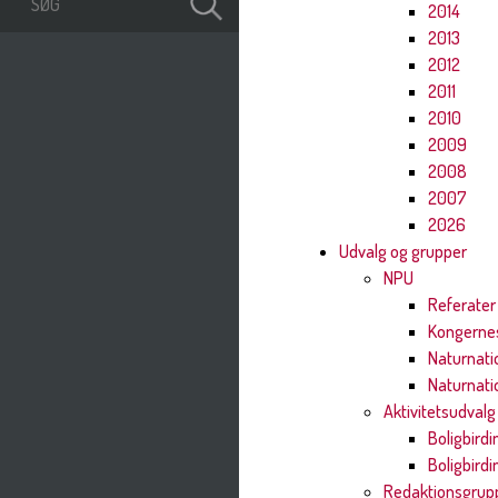
2014
2013
2012
2011
2010
2009
2008
2007
2026
Udvalg og grupper
NPU
Referater
Kongernes
Naturnati
Naturnati
Aktivitetsudvalg
Boligbirdi
Boligbird
Redaktionsgrup