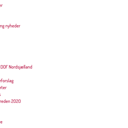
er
ing nyheder
 DOF Nordsjælland
rforslag
rter
s
ereden 2020
re