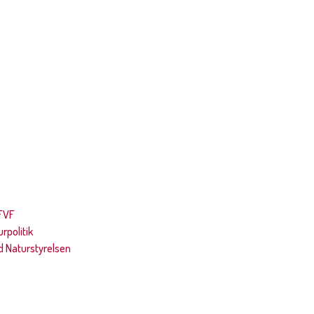
FVF
rpolitik
 Naturstyrelsen