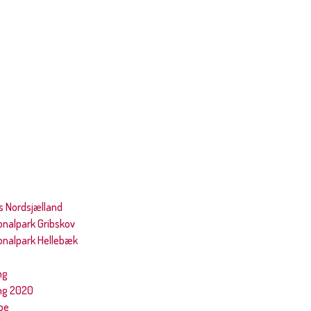
 Nordsjælland
onalpark Gribskov
onalpark Hellebæk
ng
ing 2020
pe