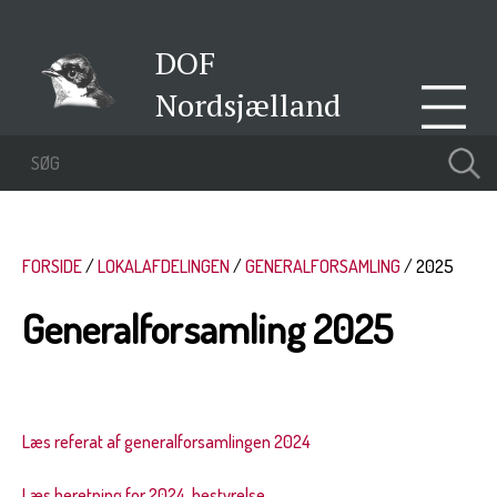
DOF
Nordsjælland
FORSIDE
LOKALAFDELINGEN
GENERALFORSAMLING
2025
Generalforsamling 2025
Læs referat af generalforsamlingen 2024
Læs beretning for 2024, bestyrelse